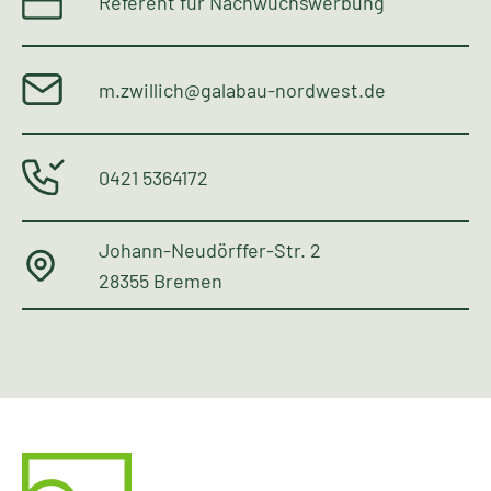
Referent für Nachwuchswerbung
m.zwillich@galabau-nordwest.de
0421 5364172
Johann-Neudörffer-Str. 2
28355 Bremen