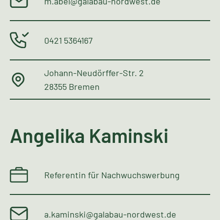
m.abel@galabau-nordwest.de
0421 5364167
Johann-Neudörffer-Str. 2
28355 Bremen
Angelika Kaminski
Referentin für Nachwuchswerbung
a.kaminski@galabau-nordwest.de