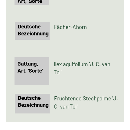
Fächer-Ahorn
Ilex aquifolium 'J. C. van
Tol'
Fruchtende Stechpalme 'J.
C. van Tol'