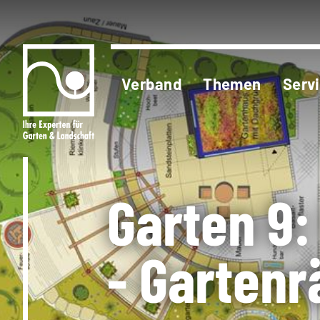
Verband
Themen
Serv
Garten 9:
- Gartenr