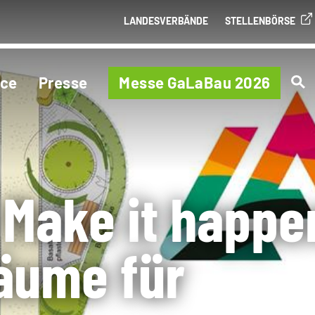
LANDESVERBÄNDE
STELLENBÖRSE
ice
Presse
Messe GaLaBau 2026
 Make it happe
äume für