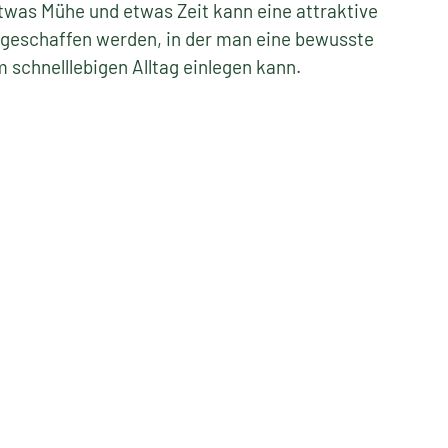
insamer Schaugarten soll eine Wohlfühloase mit
nen Lebensräumen im Außenbereich darstellen. In
an das Zitat von Audrey Hepburn „Einen Garten zu
edeutet an Morgen zu glauben.“ wird die Hoffnung
icht ausgedrückt, die im Gärtnern gefunden werden
etwas Mühe und etwas Zeit kann eine attraktive
eschaffen werden, in der man eine bewusste
 schnelllebigen Alltag einlegen kann.