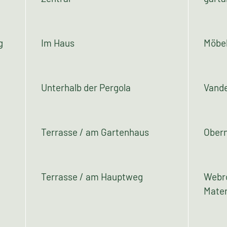
Verortung im Garten
Herku
Zentral
garta
g
Im Haus
Möbel
Unterhalb der Pergola
Vand
Terrasse / am Gartenhaus
Ober