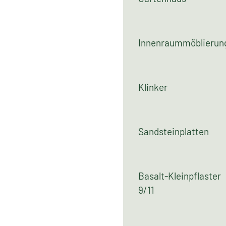
Materialart
Gartenhaus
Innenraummöblierun
Klinker
Sandsteinplatten