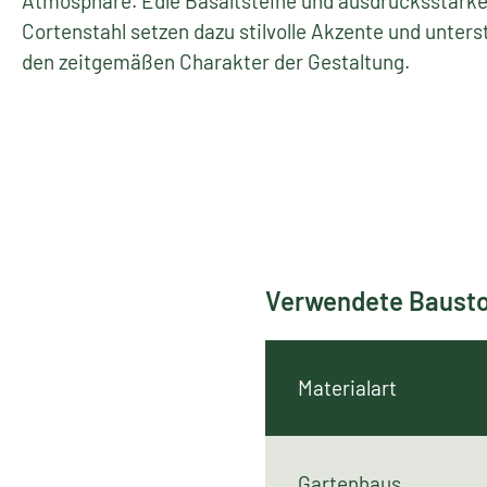
Materialauswahl:
In der Schauanlage wurden überwiegend natürliche 
regional gewonnene Baustoffe eingesetzt, die hier e
nachhaltige Verwendung finden. Beige Sandsteinbel
mauern verleihen dem Außenraum eine einladende
Atmosphäre. Edle Basaltsteine und ausdrucksstarke
Cortenstahl setzen dazu stilvolle Akzente und unters
den zeitgemäßen Charakter der Gestaltung.
Verwendete Bausto