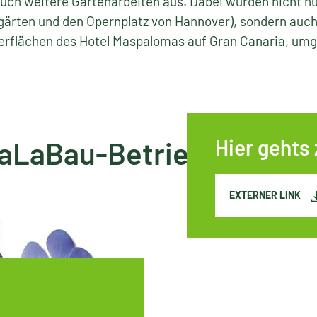
 auch weitere Gartenarbeiten aus. Dabei wurden nicht nu
gärten und den Opernplatz von Hannover), sondern auch
terflächen des Hotel Maspalomas auf Gran Canaria, umg
GaLaBau-Betrieben