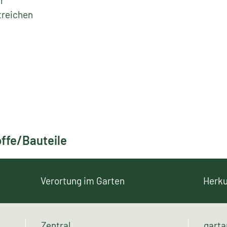
und
ine neue,
äge und -
r
treichen
ffe/Bauteile