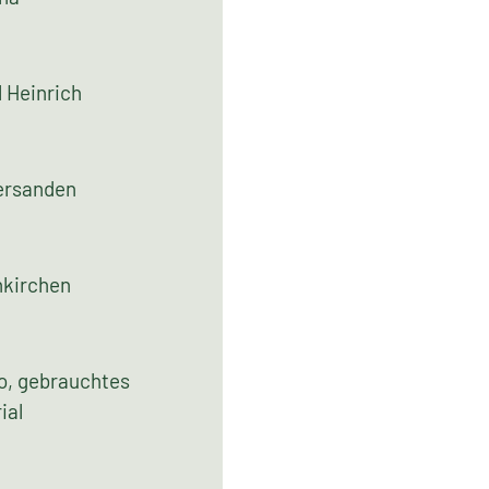
nft / Lieferant
na
 Heinrich
ersanden
nkirchen