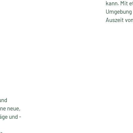
Unser geme
verschiede
Anlehnung 
pflanzen, b
und Zuvers
kann. Mit 
Umgebung g
Auszeit vom